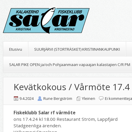
Etusivu
SUURJÄRVI (STORTRÄSKET) KRISTIINANKAUPUNKI
SALAR PIKE OPEN ja/och Pohjaanmaan vapaajan kalastajien C/R PM
Kevätkokous / Vårmöte 17.4
9.4.2024
Rune Bergström
Yleinen
Ei kommenttej
Fiskeklubb Salar rf vårmöte
ons 17.4.24 kl 18.00 Restaurant Ström, Lappfjärd
Stadgeenliga ärenden.