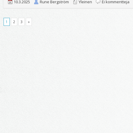
ar
10.3.2025
Rune Bergström
Yleinen
Ei kommentteja
K
1
2
3
»
20