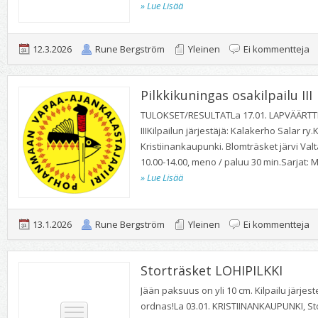
» Lue Lisää
ar
12.3.2026
Rune Bergström
Yleinen
Ei kommentteja
K
Pilkkikuningas osakilpailu III
/
TULOKSET/RESULTATLa 17.01. LAPVÄÄRTTI, 
IIIKilpailun järjestäjä: Kalakerho Salar ry.
V
Kristiinankaupunki. Blomträsket järvi Valtat
10.00-14.00, meno / paluu 30 min.Sarjat: Mi
19
» Lue Lisää
ar
13.1.2026
Rune Bergström
Yleinen
Ei kommentteja
Pi
Storträsket LOHIPILKKI
os
Jään paksuus on yli 10 cm. Kilpailu järjes
ordnas!La 03.01. KRISTIINANKAUPUNKI, Stor
III