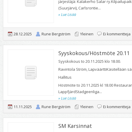
järjestäjä: Kalakerho Salar ry.Kilpailupai
(Suurjärvi), Carlsrontie...
» Lue Lisää
a
28.12.2025
Rune Bergström
Yleinen
Ei kommentteja
Syyskokous/Höstmöte 20.11
Syyskokous to 20.11.2025 klo 18.00.
Ravintola Ström, LapväärttiKäsitellään s
Hallitus
Höstmöte to 20.11.2025 kl 18.00 Restaura
LappfjärdStadgeenliga...
» Lue Lisää
a
11.11.2025
Rune Bergström
Yleinen
Ei kommentteja
SM Karsinnat