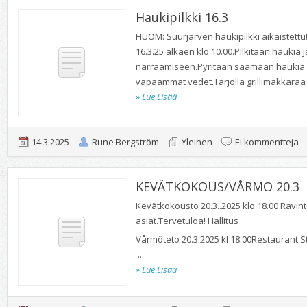
S
Haukipilkki 16.3
O
HUOM: Suurjärven haukipilkki aikaistettu!
16.3.25 alkaen klo 10.00.Pilkitään haukia 
7.
narraamiseen.Pyritään saamaan haukia m
vapaammat vedet.Tarjolla grillimakkaraa j
» Lue Lisää
ar
14.3.2025
Rune Bergström
Yleinen
Ei kommentteja
Ha
KEVÄTKOKOUS/VÅRMÖ 20.3
16
Kevätkokousto 20.3..2025 klo 18.00 Ravin
asiat.Tervetuloa! Hallitus
Vårmöteto 20.3.2025 kl 18.00Restaurant
...
» Lue Lisää