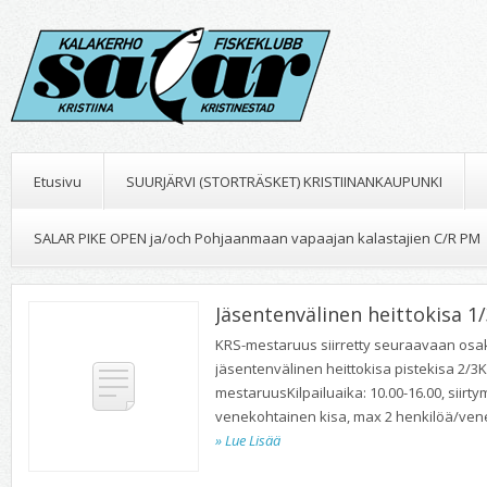
Etusivu
SUURJÄRVI (STORTRÄSKET) KRISTIINANKAUPUNKI
SALAR PIKE OPEN ja/och Pohjaanmaan vapaajan kalastajien C/R PM
Jäsentenvälinen heittokisa 1
KRS-mestaruus siirretty seuraavaan osaki
jäsentenvälinen heittokisa pistekisa 2/3K
mestaruusKilpailuaika: 10.00-16.00, siirty
venekohtainen kisa, max 2 henkilöä/vene,
» Lue Lisää