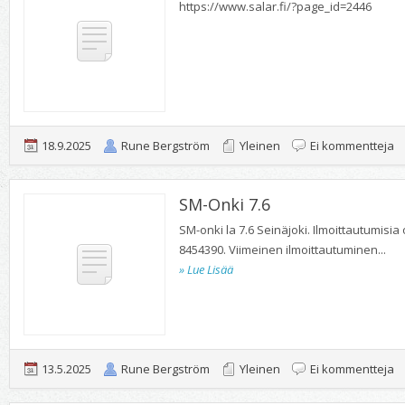
https://www.salar.fi/?page_id=2446
ar
18.9.2025
Rune Bergström
Yleinen
Ei kommentteja
S
SM-Onki 7.6
K
SM-onki la 7.6 Seinäjoki. Ilmoittautumisi
8454390. Viimeinen ilmoittautuminen...
» Lue Lisää
ar
13.5.2025
Rune Bergström
Yleinen
Ei kommentteja