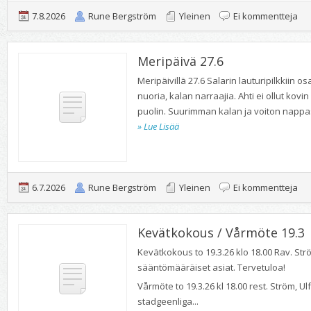
art
7.8.2026
Rune Bergström
Yleinen
Ei kommentteja
Jäs
Meripäivä 27.6
hei
Meripäivillä 27.6 Salarin lauturipilkkiin 
nuoria, kalan narraajia. Ahti ei ollut kovi
1/3
puolin. Suurimman kalan ja voiton nappas
» Lue Lisää
per
art
6.7.2026
Rune Bergström
Yleinen
Ei kommentteja
Me
Kevätkokous / Vårmöte 19.3
27.
Kevätkokous to 19.3.26 klo 18.00 Rav. Str
sääntömääräiset asiat. Tervetuloa!
Vårmöte to 19.3.26 kl 18.00 rest. Ström, 
stadgeenliga...