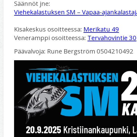
Säännöt jne:
Viehekalastuksen SM – Vapaa-ajankalastaj
Kisakeskus osoitteessa:
Merikatu 49
Veneramppi osoitteessa:
Tervahovintie 30
Päävalvoja: Rune Bergström 0504210492