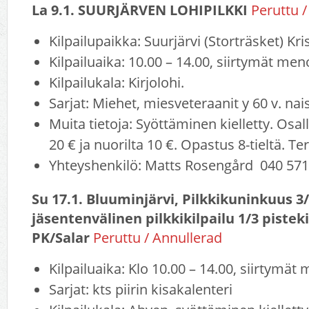
La 9.1. SUURJÄRVEN LOHIPILKKI
Peruttu
/
Kilpailupaikka: Suurjärvi (Storträsket) Kr
Kilpailuaika: 10.00 – 14.00, siirtymät me
Kilpailukala: Kirjolohi.
Sarjat: Miehet, miesveteraanit y 60 v. nais
Muita tietoja: Syöttäminen kielletty. Osa
20 € ja nuorilta 10 €. Opastus 8-tieltä. Te
Yhteyshenkilö: Matts Rosengård 040 57
Su 17.1. Bluuminjärvi, Pilkkikuninkuus 3
jäsentenvälinen pilkkikilpailu 1/3 pisteki
PK/Salar
Peruttu / Annullerad
Kilpailuaika: Klo 10.00 – 14.00, siirtymä
Sarjat: kts piirin kisakalenteri