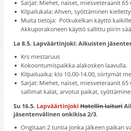
Sarjat: Miehet, naiset, miesveteraanit 65 
Kilpailukala: Ahven, syöttäminen kielletty
Muita tietoja: Potkukelkan käyttö kaikille 
Akkuporakoneen käyttö sallittu piirin s
La 8.5. Lapväärtinjoki: Aikuisten jäsente
Krs mestaruus
Kokoontumispaikka alakosken laavulla.
Kilpailuaika: klo 10.00-14.00, siirtymät 
Sarjat: Miehet, naiset, miesveteraanit 65 v
sallimat kalat, arvotut paikat, syöttäminen
Su 16.5.
Lapväärtinjoki
Hotellin laituri
Ai
jäsentenvälinen onkikisa 2/3
.
Ongitaan 2 tuntia jonka jälkeen paikan v